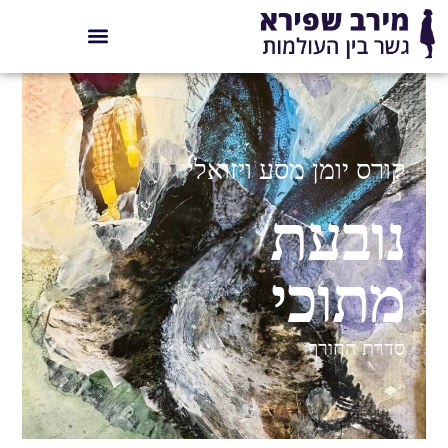
קורס יומן מסע ויזואלי
נובעת
מתוכי
סדרת החורף